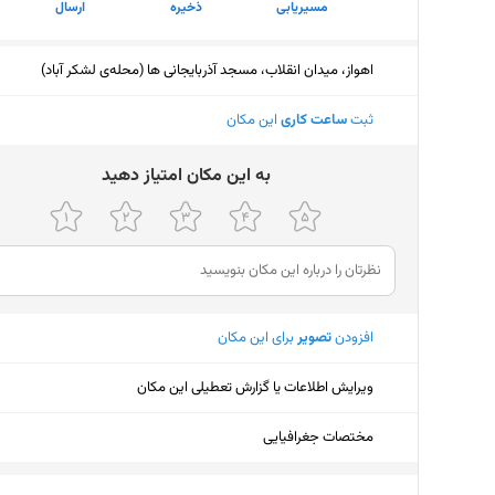
مسیریابی
ذخیره
ارسال
اهواز، میدان انقلاب، مسجد آذربایجانی ها (محله‌ی لشکر آباد)
ثبت
ساعت کاری
این مکان
ﺑﻪ اﯾﻦ ﻣﮑﺎن اﻣﺘﯿﺎز دﻫﯿﺪ
افزودن
تصویر
برای این مکان
ویرایش اطلاعات یا گزارش تعطیلی این مکان
مختصات جغرافیایی