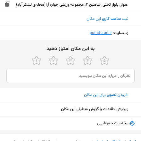
اهواز، بلوار تختی، شاهین 2، مجموعه ورزشی جهان آرا (محله‌ی لشکر آباد)
ثبت
ساعت کاری
این مکان
وب‌سایت:
‎pra.cfu.ac.ir
ﺑﻪ اﯾﻦ ﻣﮑﺎن اﻣﺘﯿﺎز دﻫﯿﺪ
افزودن
تصویر
برای این مکان
ویرایش اطلاعات یا گزارش تعطیلی این مکان
مختصات جغرافیایی
نمایش نقشه