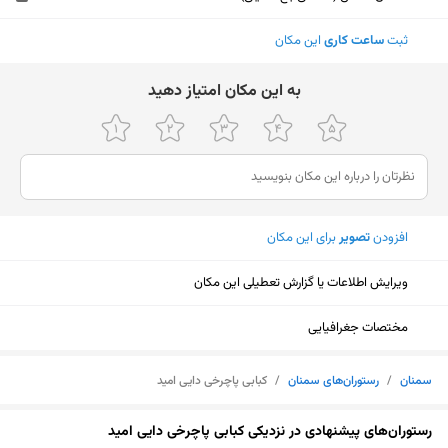
ثبت
ساعت کاری
این مکان
ﺑﻪ اﯾﻦ ﻣﮑﺎن اﻣﺘﯿﺎز دﻫﯿﺪ
افزودن
تصویر
برای این مکان
ویرایش اطلاعات یا گزارش تعطیلی این مکان
مختصات جغرافیایی
سمنان
/
رستوران‌های سمنان
/
کبابی پاچرخی دایی امید
نمایش نقشه
رستوران‌های پیشنهادی در نزدیکی کبابی پاچرخی دایی امید