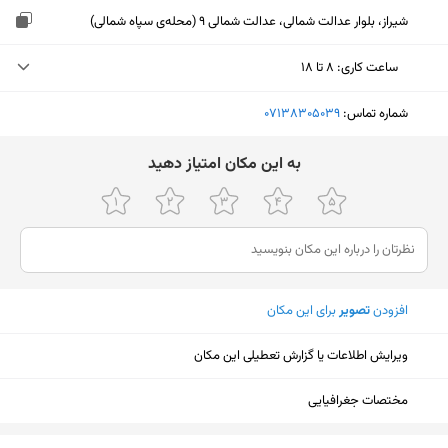
شیراز، بلوار عدالت شمالی، عدالت شمالی 9 (محله‌ی سپاه شمالی)
ساعت کاری
:
۸ تا ۱۸
شنبه (امروز)
۸ تا ۱۸
شماره تماس:
‎07138305039
یکشنبه
۸ تا ۱۸
ﺑﻪ اﯾﻦ ﻣﮑﺎن اﻣﺘﯿﺎز دﻫﯿﺪ
دوشنبه
۸ تا ۱۸
سه‌شنبه
۸ تا ۱۸
چهارشنبه
۸ تا ۱۸
افزودن
تصویر
برای این مکان
پنجشنبه
۸ تا ۱۳
جمعه
ثبت نشده
ویرایش اطلاعات یا گزارش تعطیلی این مکان
مختصات جغرافیایی
نمایش نقشه