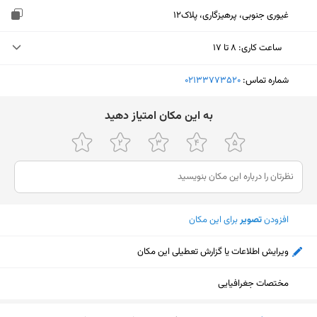
غیوری جنوبی، پرهیزگاری، پلاک۱۲
ساعت کاری
:
۸ تا ۱۷
یکشنبه (امروز)
۸ تا ۱۷
شماره تماس:
‎02133773520
دوشنبه
۸ تا ۱۷
ﺑﻪ اﯾﻦ ﻣﮑﺎن اﻣﺘﯿﺎز دﻫﯿﺪ
سه‌شنبه
۸ تا ۱۷
چهارشنبه
۸ تا ۱۷
پنجشنبه
۸ تا ۱۴
افزودن
تصویر
برای این مکان
جمعه
تعطیل
شنبه
۸ تا ۱۷
ویرایش اطلاعات یا گزارش تعطیلی این مکان
مختصات جغرافیایی
نمایش نقشه