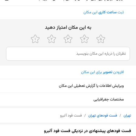
ثبت
ساعت کاری
این مکان
ﺑﻪ اﯾﻦ ﻣﮑﺎن اﻣﺘﯿﺎز دﻫﯿﺪ
افزودن
تصویر
برای این مکان
ویرایش اطلاعات یا گزارش تعطیلی این مکان
مختصات جغرافیایی
تهران
/
فست فودهای تهران
/
فست فود آلبرو
نمایش نقشه
فست فودهای پیشنهادی در نزدیکی فست فود آلبرو