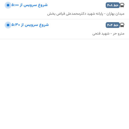
شروع سرويس از 5:00
خط
408
میدان بهاران - پایانه شهید دکترمحمدعلی فیاض بخش
شروع سرويس از 5:30
خط
404
مترو حر - شهید فتحی
نمایش نقشه