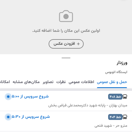
اولین عکس این مکان را شما اضافه کنید.
افزودن عکس
ورزدار
ایستگاه اتوبوس
حمل و نقل عمومی
اطلاعات عمومی
نظرات
تصاویر
مکان‌های مشابه
امکانا
مسیریابی
ذخیره
ارسال
شروع سرويس از 5:00
خط
408
میدان بهاران - پایانه شهید دکترمحمدعلی فیاض بخش
شروع سرويس از 5:30
خط
404
مترو حر - شهید فتحی