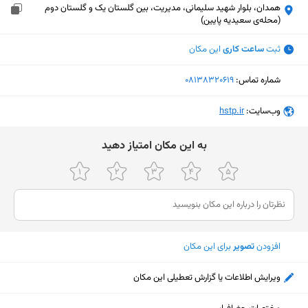
همدان، بلوار شهید سلیمانی، مدیریت، بین گلستان یک و گلستان دوم
(محله‌ی سعیدیه پایین)
ثبت
ساعت کاری
این مکان
شماره تماس:
‎08138320619
وب‌سایت:
‎hstp.ir
ﺑﻪ اﯾﻦ ﻣﮑﺎن اﻣﺘﯿﺎز دﻫﯿﺪ
افزودن
تصویر
برای این مکان
ویرایش اطلاعات یا گزارش تعطیلی این مکان
نمایش نقشه