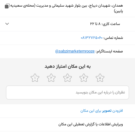
همدان، شهیدان دیباج، بین بلوار شهید سلیمانی و مدیریت (محله‌ی سعیدیه
پایین)
ساعت کاری
:
۸ تا ۲۲
یکشنبه (امروز)
۸ تا ۲۲
شماره تماس:
‎08132725060
دوشنبه
۸ تا ۲۲
صفحه اینستاگرام:
‎@sabzimarketemrooze
سه‌شنبه
۸ تا ۲۲
ﺑﻪ اﯾﻦ ﻣﮑﺎن اﻣﺘﯿﺎز دﻫﯿﺪ
چهارشنبه
۸ تا ۲۲
پنجشنبه
۸ تا ۲۲
جمعه
۸ تا ۲۲
شنبه
۸ تا ۲۲
افزودن
تصویر
برای این مکان
نمایش نقشه
ویرایش اطلاعات یا گزارش تعطیلی این مکان