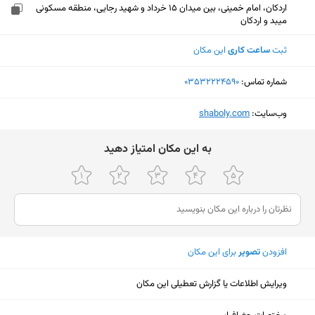
اردکان، امام خمینی، بین میدان 15 خرداد و شهید رجایی، منطقه مسکونی
میبد و اردکان
ثبت
ساعت کاری
این مکان
شماره تماس:
‎03532224590
وب‌سایت:
‎shaboly.com
ﺑﻪ اﯾﻦ ﻣﮑﺎن اﻣﺘﯿﺎز دﻫﯿﺪ
افزودن
تصویر
برای این مکان
ویرایش اطلاعات یا گزارش تعطیلی این مکان
نمایش نقشه