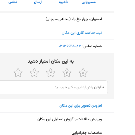
مسیریابی
ذخیره
ارسال
تماس
اصفهان، چهار باغ بالا (محله‌ی سیچان)
ثبت
ساعت کاری
این مکان
شماره تماس:
‎03136645083
ﺑﻪ اﯾﻦ ﻣﮑﺎن اﻣﺘﯿﺎز دﻫﯿﺪ
افزودن
تصویر
برای این مکان
ویرایش اطلاعات یا گزارش تعطیلی این مکان
مختصات جغرافیایی