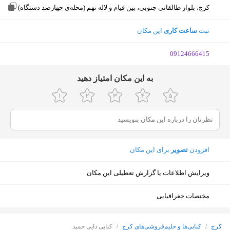
کرج، بلوار طالقانی جنوبی، بین قیام و لاله نهم (محله‌ی چهارصد دستگاه)
ثبت
ساعت کاری
این مکان
‎09124666415
ﺑﻪ اﯾﻦ ﻣﮑﺎن اﻣﺘﯿﺎز دﻫﯿﺪ
افزودن
تصویر
برای این مکان
ویرایش اطلاعات یا گزارش تعطیلی این مکان
مختصات جغرافیایی
نمایش نقشه
کرج
/
کبابی‌ها و حلیم‌فروشی‌های کرج
/
کبابی دایی حمید