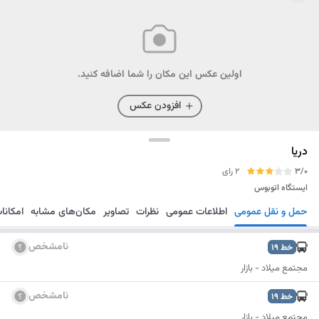
اولین عکس این مکان را شما اضافه کنید.
افزودن عکس
دریا
3/0
2 رای
ایستگاه اتوبوس
حمل و نقل عمومی
اطلاعات عمومی
نظرات
تصاویر
مکان‌های مشابه
امکانا
مسیریابی
ذخیره
ارسال
نامشخص
خط
19
مجتمع میلاد - بازار
نامشخص
خط
19
مجتمع میلاد - بازار