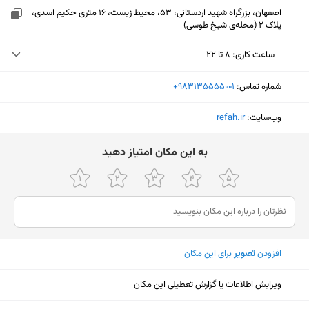
اصفهان، بزرگراه شهید اردستانی، 53، محیط زیست، 16 متری حکیم اسدی،
پلاک 2 (محله‌ی شیخ طوسی)
ساعت کاری
:
۸ تا ۲۲
یکشنبه (امروز)
۸ تا ۲۲
شماره تماس:
‎+983135555001
دوشنبه
۸ تا ۲۲
وب‌سایت:
‎refah.ir
سه‌شنبه
۸ تا ۲۲
ﺑﻪ اﯾﻦ ﻣﮑﺎن اﻣﺘﯿﺎز دﻫﯿﺪ
چهارشنبه
۸ تا ۲۲
پنجشنبه
۸ تا ۲۲
جمعه
۹ تا ۲۲
شنبه
۸ تا ۲۲
افزودن
تصویر
برای این مکان
نمایش نقشه
ویرایش اطلاعات یا گزارش تعطیلی این مکان