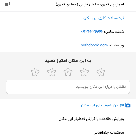
اهواز، پل نادری، سلمان فارسی (محله‌ی نادری)
ثبت
ساعت کاری
این مکان
شماره تماس:
‎06132236442
وب‌سایت:
‎roshdbook.com
ﺑﻪ اﯾﻦ ﻣﮑﺎن اﻣﺘﯿﺎز دﻫﯿﺪ
افزودن
تصویر
برای این مکان
ویرایش اطلاعات یا گزارش تعطیلی این مکان
نمایش نقشه
مختصات جغرافیایی