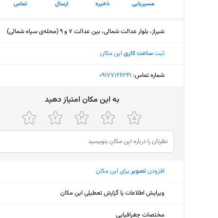
مسیریابی
ذخیره
ارسال
تماس
شیراز، بلوار عدالت شمالی، بین عدالت 7 و 9 (محله‌ی سپاه شمالی)
ثبت
ساعت کاری
این مکان
شماره تماس:
‎09177126241
ﺑﻪ اﯾﻦ ﻣﮑﺎن اﻣﺘﯿﺎز دﻫﯿﺪ
افزودن
تصویر
برای این مکان
ویرایش اطلاعات یا گزارش تعطیلی این مکان
مختصات جغرافیایی