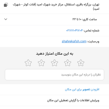
تهران، بزرگراه باقری، استقلال، مرکز خرید شهرک امید (قنات کوثر - شهرک
امید)
ساعت کاری
:
۱۰ تا ۲۲
یکشنبه (امروز)
۱۰ تا ۲۲
شماره تماس:
‎02177041704
دوشنبه
۱۰ تا ۲۲
وب‌سایت:
‎shahrekafsh.com
سه‌شنبه
۱۰ تا ۲۲
ﺑﻪ اﯾﻦ ﻣﮑﺎن اﻣﺘﯿﺎز دﻫﯿﺪ
چهارشنبه
۱۰ تا ۲۲
پنجشنبه
۱۰ تا ۲۲
جمعه
۱۰ تا ۲۲
شنبه
۱۰ تا ۲۲
افزودن
تصویر
برای این مکان
نمایش نقشه
ویرایش اطلاعات یا گزارش تعطیلی این مکان