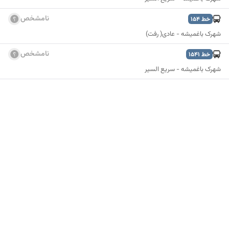
نامشخص
خط
154
شهرک باغمیشه - عادی( رفت)
نامشخص
خط
1541
شهرک باغمیشه - سریع السیر
نمایش نقشه