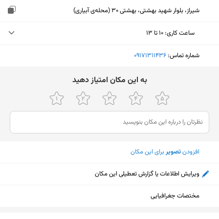
شیراز، بلوار شهید بهشتی، بهشتی 30 (محله‌ی آبیاری)
ساعت کاری
:
۱۰ تا ۱۳
جمعه (امروز)
۱۰ تا ۱۳
شماره تماس:
‎09171311436
شنبه
۹ تا ۲۲
ﺑﻪ اﯾﻦ ﻣﮑﺎن اﻣﺘﯿﺎز دﻫﯿﺪ
یکشنبه
۹ تا ۲۲
دوشنبه
۹ تا ۲۲
سه‌شنبه
۹ تا ۲۲
افزودن
تصویر
برای این مکان
چهارشنبه
۹ تا ۲۲
پنجشنبه
۹ تا ۲۲
ویرایش اطلاعات یا گزارش تعطیلی این مکان
مختصات جغرافیایی
نمایش نقشه