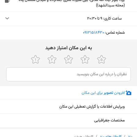
یزد، بلوار آیت الله مدنی، بین سیزده متری جمالزاده و میدان سلطان پناه
(محله سیدالشهدا)
ساعت کاری
:
۹ تا ۲۰:۳۰
یکشنبه (امروز)
۹ تا ۲۰:۳۰
شماره تماس:
‎09131518430
دوشنبه
۹ تا ۲۰:۳۰
ﺑﻪ اﯾﻦ ﻣﮑﺎن اﻣﺘﯿﺎز دﻫﯿﺪ
سه‌شنبه
۹ تا ۲۰:۳۰
چهارشنبه
۹ تا ۲۰:۳۰
پنجشنبه
۹ تا ۲۰:۳۰
افزودن
تصویر
برای این مکان
جمعه
۹ تا ۲۰:۳۰
شنبه
۹ تا ۲۰:۳۰
ویرایش اطلاعات یا گزارش تعطیلی این مکان
مختصات جغرافیایی
نمایش نقشه
یزد
/
کارواش‌های یزد
/
کارواش جردن