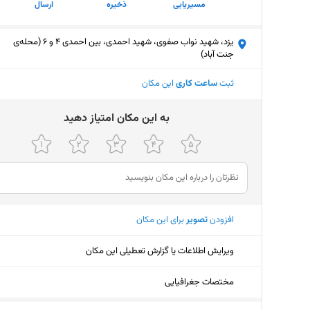
مسیریابی
ذخیره
ارسال
یزد، شهید نواب صفوی، شهید احمدی، بین احمدی 4 و 6 (محله‌ی
جنت آباد)
ثبت
ساعت کاری
این مکان
ﺑﻪ اﯾﻦ ﻣﮑﺎن اﻣﺘﯿﺎز دﻫﯿﺪ
افزودن
تصویر
برای این مکان
ویرایش اطلاعات یا گزارش تعطیلی این مکان
مختصات جغرافیایی