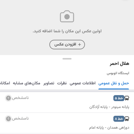
اولین عکس این مکان را شما اضافه کنید.
افزودن عکس
هلال احمر
ایستگاه اتوبوس
حمل و نقل عمومی
اطلاعات عمومی
نظرات
تصاویر
مکان‌های مشابه
امکانا
مسیریابی
ذخیره
ارسال
نامشخص
خط
5
پایانه مینودر - پایانه آزادگان
نامشخص
خط
8
دوراهی همدان - پایانه امام