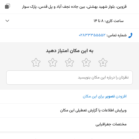
قزوین، بلوار شهید بهشتی، بین جاده نجف آباد و پل قدس، پارک سوار
ساعت کاری
:
۸ تا ۱۴
یکشنبه (امروز)
۸ تا ۱۴
شماره تماس:
‎02833355552
دوشنبه
۸ تا ۱۴
ﺑﻪ اﯾﻦ ﻣﮑﺎن اﻣﺘﯿﺎز دﻫﯿﺪ
سه‌شنبه
۸ تا ۱۴
چهارشنبه
۸ تا ۱۴
پنجشنبه
۸ تا ۱۴
افزودن
تصویر
برای این مکان
جمعه
تعطیل
شنبه
۸ تا ۱۴
ویرایش اطلاعات یا گزارش تعطیلی این مکان
مختصات جغرافیایی
نمایش نقشه