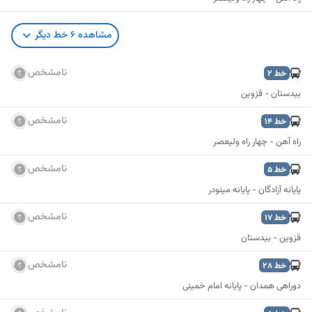
مشاهده
6
خط دیگر
نامشخص
خط
2
بیدستان - قزوین
نامشخص
خط
14
راه آهن - چهار راه ولیعصر
نامشخص
خط
5
پایانه آزادگان - پایانه مینودر
نامشخص
خط
17
قزوین - بیدستان
نامشخص
خط
28
نمایش نقشه
دوراهی همدان - پایانه امام خمینی