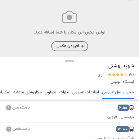
اولین عکس این مکان را شما اضافه کنید.
افزودن عکس
شهید بهشتی
4/0
1 رای
ایستگاه اتوبوس
حمل و نقل عمومی
اطلاعات عمومی
نظرات
تصاویر
مکان‌های مشابه
امکانا
مسیریابی
ذخیره
ارسال
نامشخص
خط
2
بیدستان - قزوین
نامشخص
خط
14
راه آهن - چهار راه ولیعصر