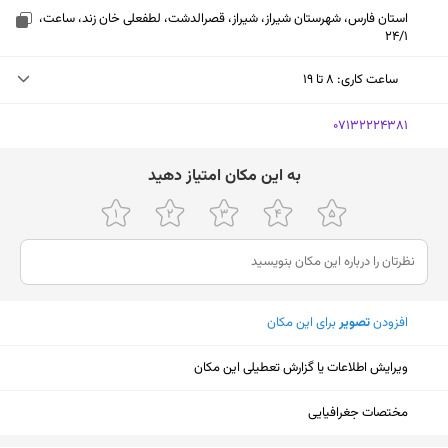
استان فارس، شهرستان شیراز، شیراز، قصرالدشت، لطفعلی خان زند، ساعت،
24/1
ساعت کاری
:
۸ تا ۱۹
شنبه (امروز)
۸ تا ۱۹
‎07132224381
یکشنبه
۸ تا ۱۹
ﺑﻪ اﯾﻦ ﻣﮑﺎن اﻣﺘﯿﺎز دﻫﯿﺪ
دوشنبه
۸ تا ۱۹
سه‌شنبه
۸ تا ۱۹
چهارشنبه
۸ تا ۱۹
افزودن
تصویر
برای این مکان
پنجشنبه
۸ تا ۱۹
جمعه
۸ تا ۱۹
ویرایش اطلاعات یا گزارش تعطیلی این مکان
نمایش نقشه
مختصات جغرافیایی