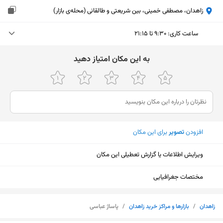
زاهدان، مصطفی خمینی، بین شریعتی و طالقانی (محله‌ی بازار)
ساعت کاری
:
۹:۳۰ تا ۲۱:۱۵
یکشنبه (امروز)
۹:۳۰ تا ۲۱:۱۵
ﺑﻪ اﯾﻦ ﻣﮑﺎن اﻣﺘﯿﺎز دﻫﯿﺪ
دوشنبه
۹:۳۰ تا ۲۱:۱۵
سه‌شنبه
۹:۳۰ تا ۲۱:۱۵
چهارشنبه
۹:۳۰ تا ۲۱:۱۵
افزودن
تصویر
برای این مکان
پنجشنبه
۹:۳۰ تا ۲۱:۱۵
ویرایش اطلاعات یا گزارش تعطیلی این مکان
جمعه
۹:۳۰ تا ۲۱:۱۵
شنبه
۹:۳۰ تا ۲۱:۱۵
مختصات جغرافیایی
نمایش نقشه
زاهدان
/
بازارها و مراکز خرید زاهدان
/
پاساژ عباسی