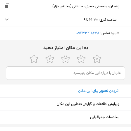
زاهدان، مصطفی خمینی، طالقانی (محله‌ی بازار)
ساعت کاری
:
۲۱:۳۰ تا ۹
یکشنبه (امروز)
۲۱:۳۰ تا ۹
شماره تماس:
‎05433218678
دوشنبه
۲۱:۳۰ تا ۹
ﺑﻪ اﯾﻦ ﻣﮑﺎن اﻣﺘﯿﺎز دﻫﯿﺪ
سه‌شنبه
۲۱:۳۰ تا ۹
چهارشنبه
۲۱:۳۰ تا ۹
پنجشنبه
۲۱:۳۰ تا ۹
افزودن
تصویر
برای این مکان
جمعه
۲۱:۳۰ تا ۹
شنبه
۲۱:۳۰ تا ۹
ویرایش اطلاعات یا گزارش تعطیلی این مکان
مختصات جغرافیایی
نمایش نقشه