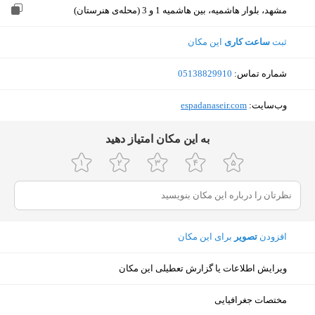
مشهد، بلوار هاشمیه، بین هاشمیه 1 و 3 (محله‌ی هنرستان)
ثبت
ساعت کاری
این مکان
شماره تماس:
‎05138829910
وب‌سایت:
‎espadanaseir.com
ﺑﻪ اﯾﻦ ﻣﮑﺎن اﻣﺘﯿﺎز دﻫﯿﺪ
افزودن
تصویر
برای این مکان
ویرایش اطلاعات یا گزارش تعطیلی این مکان
نمایش نقشه
مختصات جغرافیایی