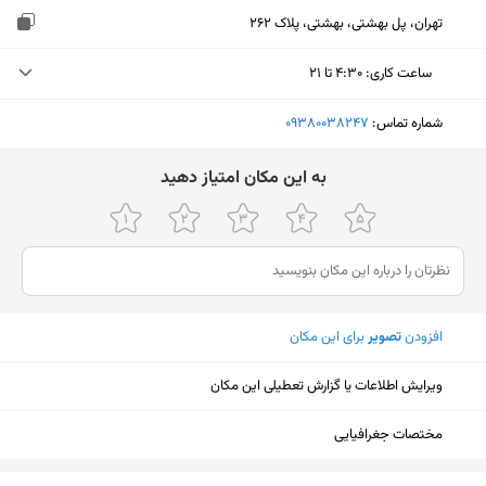
تهران، پل بهشتی، بهشتی، پلاک 262
ساعت کاری
:
۴:۳۰ تا ۲۱
دوشنبه (امروز)
۴:۳۰ تا ۲۱
شماره تماس:
‎09380038247
سه‌شنبه
۴:۳۰ تا ۲۱
ﺑﻪ اﯾﻦ ﻣﮑﺎن اﻣﺘﯿﺎز دﻫﯿﺪ
چهارشنبه
۴:۳۰ تا ۲۱
پنجشنبه
۴:۳۰ تا ۲۱
جمعه
۴:۳۰ تا ۲۱
افزودن
تصویر
برای این مکان
شنبه
۴:۳۰ تا ۲۱
یکشنبه
۴:۳۰ تا ۲۱
ویرایش اطلاعات یا گزارش تعطیلی این مکان
مختصات جغرافیایی
نمایش نقشه