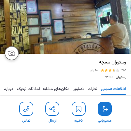
رستوران تیمچه
3/5
10 رای
رستوران
۱۱ تا ۲۳
اطلاعات عمومی
نظرات
تصاویر
مکان‌های مشابه
امکانات نزدیک
درباره
مسیریابی
ذخیره
ارسال
تماس
مسیریابی
ذخیره
ارسال
تماس