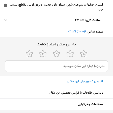
استان اصفهان، سپاهان شهر، ابتدای بلوار غدیر، روبروی اولین تقاطع، سمت
چپ
ساعت کاری
:
۱۱ تا ۲۳
یکشنبه (امروز)
۱۱ تا ۲۳
شماره تماس:
‎03136520004
دوشنبه
۱۱ تا ۲۳
ﺑﻪ اﯾﻦ ﻣﮑﺎن اﻣﺘﯿﺎز دﻫﯿﺪ
سه‌شنبه
۱۱ تا ۲۳
چهارشنبه
۱۱ تا ۲۳
پنجشنبه
۱۱ تا ۲۳
افزودن
تصویر
برای این مکان
جمعه
۱۱ تا ۲۳
شنبه
۱۱ تا ۲۳
ویرایش اطلاعات یا گزارش تعطیلی این مکان
نمایش نقشه
مختصات جغرافیایی