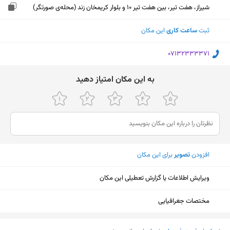
شیراز، هفت تیر، بین هفت تیر 10 و بلوار کریمخان زند (محله‌ی صورتگر)
ثبت
ساعت کاری
این مکان
‎07132333371
ﺑﻪ اﯾﻦ ﻣﮑﺎن اﻣﺘﯿﺎز دﻫﯿﺪ
افزودن
تصویر
برای این مکان
ویرایش اطلاعات یا گزارش تعطیلی این مکان
مختصات جغرافیایی
نمایش نقشه