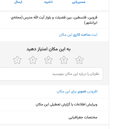
مسیریابی
ذخیره
ارسال
قزوین، فلسطین، بین فضیلت و بلوار آیت الله مدرس (محله‌ی
ایرانشهر)
ثبت
ساعت کاری
این مکان
ﺑﻪ اﯾﻦ ﻣﮑﺎن اﻣﺘﯿﺎز دﻫﯿﺪ
افزودن
تصویر
برای این مکان
ویرایش اطلاعات یا گزارش تعطیلی این مکان
مختصات جغرافیایی