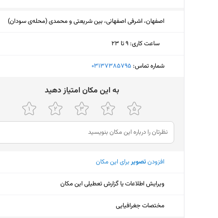
اصفهان، اشرفی اصفهانی، بین شریعتی و محمدی (محله‌ی سودان)
ساعت کاری
:
۹ تا ۲۳
یکشنبه (امروز)
۹ تا ۲۳
شماره تماس:
‎03137385795
دوشنبه
۹ تا ۲۳
ﺑﻪ اﯾﻦ ﻣﮑﺎن اﻣﺘﯿﺎز دﻫﯿﺪ
سه‌شنبه
۹ تا ۲۳
چهارشنبه
۹ تا ۲۳
پنجشنبه
۹ تا ۲۳
افزودن
تصویر
برای این مکان
جمعه
۱۰ تا ۲۰
شنبه
۹ تا ۲۳
ویرایش اطلاعات یا گزارش تعطیلی این مکان
مختصات جغرافیایی