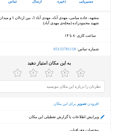
مسیریابی
ذخیره
ارسال
تماس
مشهد، جاده میامی، مهدی آباد، مهدی آباد 3، بین اردلان 1 و م
شهید محمودزاده (محله‌ی مهدی آباد)
ساعت کاری
:
۸ تا ۱۴
دوشنبه (امروز)
۸ تا ۱۴
شماره تماس:
‎05133781118
سه‌شنبه
۸ تا ۱۴
ﺑﻪ اﯾﻦ ﻣﮑﺎن اﻣﺘﯿﺎز دﻫﯿﺪ
چهارشنبه
۸ تا ۱۴
پنجشنبه
۸ تا ۱۴
جمعه
تعط
افزودن
تصویر
برای این مکان
شنبه
۸ تا ۱۴
ویرایش اطلاعات یا گزارش تعطیلی این مکان
یکشنبه
۸ تا ۱۴
مختصات جغرافیایی