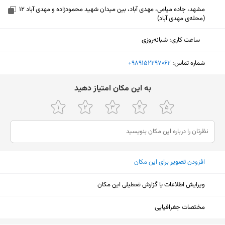
مشهد، جاده میامی، مهدی آباد، بین میدان شهید محمودزاده و مهدی آباد 12
(محله‌ی مهدی آباد)
ساعت کاری
:
شبانه‌روزی
شماره تماس:
‎+989152297062
ﺑﻪ اﯾﻦ ﻣﮑﺎن اﻣﺘﯿﺎز دﻫﯿﺪ
افزودن
تصویر
برای این مکان
ویرایش اطلاعات یا گزارش تعطیلی این مکان
نمایش نقشه
مختصات جغرافیایی