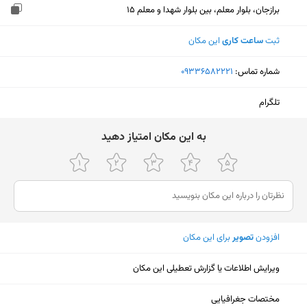
برازجان، بلوار معلم، بین بلوار شهدا و معلم 15
ثبت
ساعت کاری
این مکان
شماره تماس:
‎09336582221
تلگرام
ﺑﻪ اﯾﻦ ﻣﮑﺎن اﻣﺘﯿﺎز دﻫﯿﺪ
افزودن
تصویر
برای این مکان
ویرایش اطلاعات یا گزارش تعطیلی این مکان
نمایش نقشه
مختصات جغرافیایی