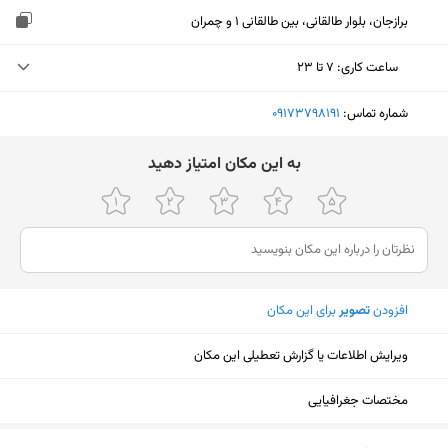
برازجان، بلوار طالقانی، بین طالقانی 1 و چمران
ساعت کاری
:
۷ تا ۲۳
دوشنبه (امروز)
۷ تا ۲۳
شماره تماس:
‎09173798191
سه‌شنبه
۷ تا ۲۳
ﺑﻪ اﯾﻦ ﻣﮑﺎن اﻣﺘﯿﺎز دﻫﯿﺪ
چهارشنبه
۷ تا ۲۳
پنجشنبه
۷ تا ۲۳
جمعه
۷ تا ۲۳
افزودن
تصویر
برای این مکان
شنبه
۷ تا ۲۳
یکشنبه
۷ تا ۲۳
ویرایش اطلاعات یا گزارش تعطیلی این مکان
مختصات جغرافیایی
نمایش نقشه