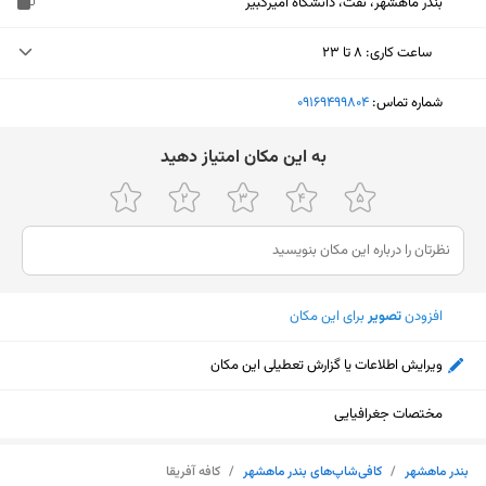
بندر ماهشهر، نفت، دانشگاه امیرکبیر
ساعت کاری
:
۸ تا ۲۳
دوشنبه (امروز)
۸ تا ۲۳
شماره تماس:
‎09169499804
سه‌شنبه
۸ تا ۲۳
ﺑﻪ اﯾﻦ ﻣﮑﺎن اﻣﺘﯿﺎز دﻫﯿﺪ
چهارشنبه
۸ تا ۲۳
پنجشنبه
۸ تا ۲۳
جمعه
۸ تا ۲۳
افزودن
تصویر
برای این مکان
شنبه
۸ تا ۲۳
یکشنبه
۸ تا ۲۳
ویرایش اطلاعات یا گزارش تعطیلی این مکان
مختصات جغرافیایی
نمایش نقشه
بندر ماهشهر
/
کافی‌شاپ‌های بندر ماهشهر
/
کافه آفریقا