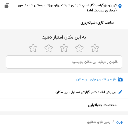
تهران، بزرگراه یادگار امام، شهدای شرکت برق، بهزاد، بوستان شقایق مهر
(محله‌ی سعادت آباد)
ساعت کاری
:
شبانه‌روزی
ﺑﻪ اﯾﻦ ﻣﮑﺎن اﻣﺘﯿﺎز دﻫﯿﺪ
افزودن
تصویر
برای این مکان
ویرایش اطلاعات یا گزارش تعطیلی این مکان
مختصات جغرافیایی
نمایش نقشه
تهران
/
زمین بازی شقایق