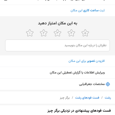
ثبت
ساعت کاری
این مکان
ﺑﻪ اﯾﻦ ﻣﮑﺎن اﻣﺘﯿﺎز دﻫﯿﺪ
افزودن
تصویر
برای این مکان
ویرایش اطلاعات یا گزارش تعطیلی این مکان
مختصات جغرافیایی
رشت
/
فست فودهای رشت
/
برگر چیز
نمایش نقشه
فست فودهای پیشنهادی در نزدیکی برگر چیز