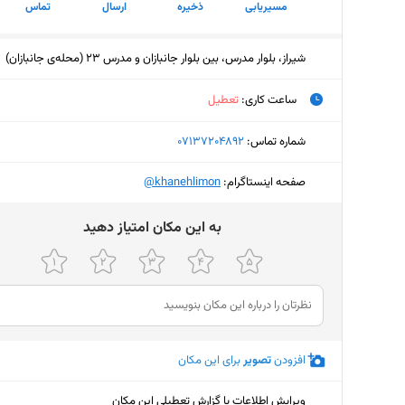
مسیریابی
ذخیره
ارسال
تماس
شیراز، بلوار مدرس، بین بلوار جانبازان و مدرس 23 (محله‌ی جانبازان)
ساعت کاری
:
تعطیل
جمعه (امروز)
تعط
شماره تماس:
‎07137204892
شنبه
۹ تا ۱۴ - ۱۷ تا ۲۲
صفحه اینستاگرام:
‎@khanehlimon
یکشنبه
۹ تا ۱۴ - ۱۷ تا ۲۲
ﺑﻪ اﯾﻦ ﻣﮑﺎن اﻣﺘﯿﺎز دﻫﯿﺪ
دوشنبه
۹ تا ۱۴ - ۱۷ تا ۲۲
سه‌شنبه
۹ تا ۱۴ - ۱۷ تا ۲۲
چهارشنبه
۹ تا ۱۴ - ۱۷ تا ۲۲
پنجشنبه
۹ تا ۱۴ - ۱۷ تا ۲۲
افزودن
تصویر
برای این مکان
ویرایش اطلاعات یا گزارش تعطیلی این مکان