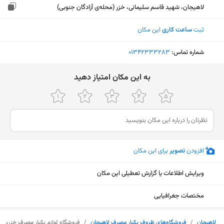
لاهیجان، شهید قاسم سلیمانی، خزر (محله‌ی آزادگان جنوبی)
ثبت
ساعت کاری
این مکان
شماره تماس:
‎01342333283
ﺑﻪ اﯾﻦ ﻣﮑﺎن اﻣﺘﯿﺎز دﻫﯿﺪ
افزودن
تصویر
برای این مکان
ویرایش اطلاعات یا گزارش تعطیلی این مکان
مختصات جغرافیایی
نمایش نقشه
لاهیجان
/
فروشگاه‌های ظروف یکبار مصرف لاهیجان
/
فروشگاه لوازم یکبار مصرف خزرپل