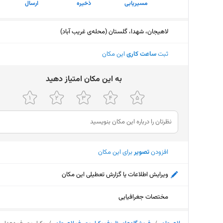
مسیریابی
ذخیره
ارسال
لاهیجان، شهدا، گلستان (محله‌ی غریب آباد)
ثبت
ساعت کاری
این مکان
ﺑﻪ اﯾﻦ ﻣﮑﺎن اﻣﺘﯿﺎز دﻫﯿﺪ
افزودن
تصویر
برای این مکان
ویرایش اطلاعات یا گزارش تعطیلی این مکان
مختصات جغرافیایی