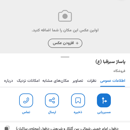
اولین عکس این مکان را شما اضافه کنید.
افزودن عکس
پاساژ سبزقبا (ع)
فروشگاه
اطلاعات عمومی
نظرات
تصاویر
مکان‌های مشابه
امکانات نزدیک
درباره
مسیریابی
ذخیره
ارسال
تماس
مسیریابی
ذخیره
ارسال
تماس
دزفول، امام خمینی شمالی، بین گلکار و شریعتی، دزفول (محله‌ی ساکیان)