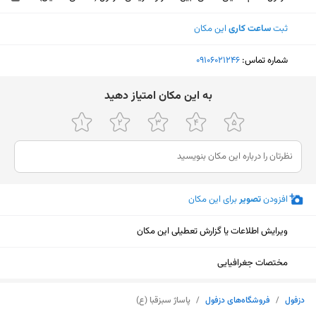
ثبت
ساعت کاری
این مکان
شماره تماس:
‎09106021246
ﺑﻪ اﯾﻦ ﻣﮑﺎن اﻣﺘﯿﺎز دﻫﯿﺪ
افزودن
تصویر
برای این مکان
ویرایش اطلاعات یا گزارش تعطیلی این مکان
مختصات جغرافیایی
نمایش نقشه
دزفول
/
فروشگاه‌های دزفول
/
پاساژ سبزقبا (ع)