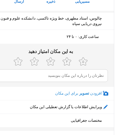
مسیریابی
ذخیره
ارسال
چالوس، استاد مطهری، خط ویژه تاکسی، دانشکده علوم و فنون
نیروی دریایی سپاه
ساعت کاری
:
۰ تا ۲۴
چهارشنبه (امروز)
۰ تا ۲۴
ﺑﻪ اﯾﻦ ﻣﮑﺎن اﻣﺘﯿﺎز دﻫﯿﺪ
پنجشنبه
۰ تا ۲۴
جمعه
۰ تا ۲۴
شنبه
۰ تا ۲۴ - ۰ تا ۲۴
افزودن
تصویر
برای این مکان
یکشنبه
۰ تا ۲۴
ویرایش اطلاعات یا گزارش تعطیلی این مکان
دوشنبه
۰ تا ۲۴
مختصات جغرافیایی
سه‌شنبه
۰ تا ۲۴