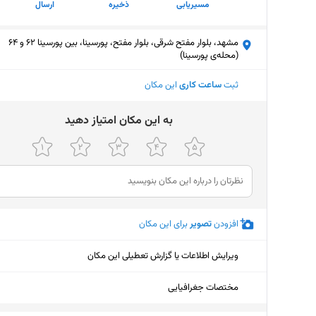
مسیریابی
ذخیره
ارسال
مشهد، بلوار مفتح شرقی، بلوار مفتح، پورسینا، بین پورسینا 62 و 64
(محله‌ی پورسینا)
ثبت
ساعت کاری
این مکان
ﺑﻪ اﯾﻦ ﻣﮑﺎن اﻣﺘﯿﺎز دﻫﯿﺪ
افزودن
تصویر
برای این مکان
ویرایش اطلاعات یا گزارش تعطیلی این مکان
مختصات جغرافیایی