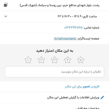
رشت، بلوار شهدای مدافع حرم، بین روستا و سیامک (شهرک قدس)
ساعت کاری
:
۹ تا ۱۴ - ۱۶:۳۰ تا ۲۲
یکشنبه (امروز)
۹ تا ۱۴ - ۱۶:۳۰ تا ۲۲
شماره تماس:
‎01333428618
دوشنبه
۹ تا ۱۴ - ۱۶:۳۰ تا ۲۲
صفحه اینستاگرام:
‎@mahyaorganic
سه‌شنبه
۹ تا ۱۴ - ۱۶:۳۰ تا ۲۲
ﺑﻪ اﯾﻦ ﻣﮑﺎن اﻣﺘﯿﺎز دﻫﯿﺪ
چهارشنبه
۹ تا ۱۴ - ۱۶:۳۰ تا ۲۲
پنجشنبه
۹ تا ۱۴ - ۱۶:۳۰ تا ۲۲
جمعه
۱۶:۳۰ تا ۲۲
شنبه
۹ تا ۱۴ - ۱۶:۳۰ تا ۲۲
افزودن
تصویر
برای این مکان
ویرایش اطلاعات یا گزارش تعطیلی این مکان
نمایش نقشه
مختصات جغرافیایی