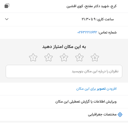
کرج، شهید دکتر مفتح، کوی افشین
ساعت کاری
:
۹ تا ۲۱:۳۰
دوشنبه (امروز)
۹ تا ۲۱:۳۰
شماره تماس:
‎02632211642
سه‌شنبه
۹ تا ۲۱:۳۰
ﺑﻪ اﯾﻦ ﻣﮑﺎن اﻣﺘﯿﺎز دﻫﯿﺪ
چهارشنبه
۹ تا ۲۱:۳۰
پنجشنبه
۹ تا ۲۱:۳۰
جمعه
تعطیل
افزودن
تصویر
برای این مکان
شنبه
۹ تا ۲۱:۳۰
یکشنبه
۹ تا ۲۱:۳۰
ویرایش اطلاعات یا گزارش تعطیلی این مکان
مختصات جغرافیایی
نمایش نقشه