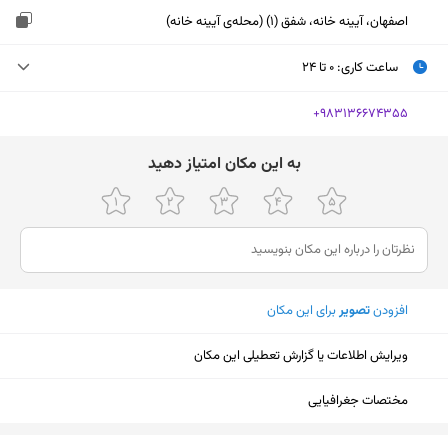
اصفهان، آیینه خانه، شفق (1) (محله‌ی آیینه خانه)
ساعت کاری
:
۰ تا ۲۴
یکشنبه (امروز)
۰ تا ۲۴
‎+983136674355
دوشنبه
۰ تا ۲۴
ﺑﻪ اﯾﻦ ﻣﮑﺎن اﻣﺘﯿﺎز دﻫﯿﺪ
سه‌شنبه
۰ تا ۲۴
چهارشنبه
۰ تا ۲۴
پنجشنبه
۰ تا ۲۴
افزودن
تصویر
برای این مکان
جمعه
۰ تا ۲۴
شنبه
۰ تا ۲۴ - ۰ تا ۲۴
ویرایش اطلاعات یا گزارش تعطیلی این مکان
مختصات جغرافیایی
نمایش نقشه