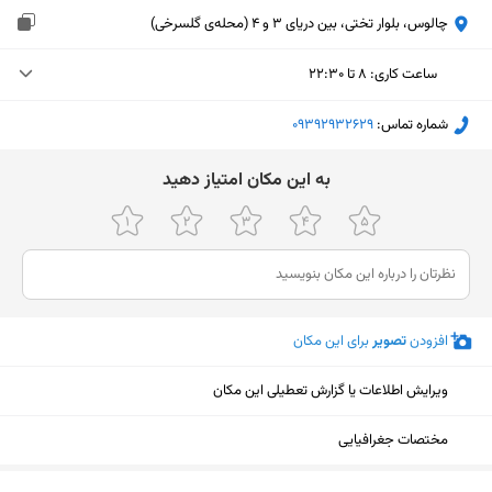
چالوس، بلوار تختی، بین دریای 3 و 4 (محله‌ی گلسرخی)
ساعت کاری
:
۸ تا ۲۲:۳۰
سه‌شنبه (امروز)
۸ تا ۲۲:۳۰
شماره تماس:
‎09392932629
چهارشنبه
۸ تا ۲۲:۳۰
ﺑﻪ اﯾﻦ ﻣﮑﺎن اﻣﺘﯿﺎز دﻫﯿﺪ
پنجشنبه
۸ تا ۲۲:۳۰
جمعه
۸ تا ۲۲:۳۰
شنبه
۸ تا ۲۲:۳۰
افزودن
تصویر
برای این مکان
یکشنبه
۸ تا ۲۲:۳۰
دوشنبه
۸ تا ۲۲:۳۰
ویرایش اطلاعات یا گزارش تعطیلی این مکان
مختصات جغرافیایی
نمایش نقشه